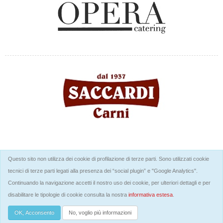
Questo sito non utilizza dei cookie di profilazione di terze parti. Sono utilizzati cookie
tecnici di terze parti legati alla presenza dei “social plugin” e "Google Analytics".
Continuando la navigazione accetti il nostro uso dei cookie, per ulteriori dettagli e per
disabilitare le tipologie di cookie consulta la nostra
informativa estesa
.
Midland Global Sport SSDRL © 2026
- p.i. 04733710489
OK, Acconsento
No, voglio più informazioni
Informativa sull'uso dei cookie
Privacy policy