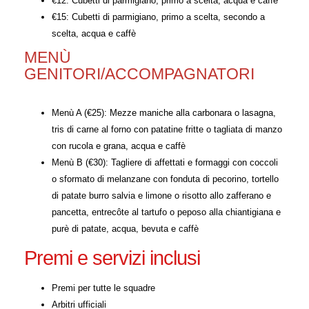
€12: Cubetti di parmigiano, primo a scelta, acqua e caffè
€15: Cubetti di parmigiano, primo a scelta, secondo a
scelta, acqua e caffè
MENÙ
GENITORI/ACCOMPAGNATORI
Menù A (€25): Mezze maniche alla carbonara o lasagna,
tris di carne al forno con patatine fritte o tagliata di manzo
con rucola e grana, acqua e caffè
Menù B (€30): Tagliere di affettati e formaggi con coccoli
o sformato di melanzane con fonduta di pecorino, tortello
di patate burro salvia e limone o risotto allo zafferano e
pancetta, entrecôte al tartufo o peposo alla chiantigiana e
purè di patate, acqua, bevuta e caffè
Premi e servizi inclusi
Premi per tutte le squadre
Arbitri ufficiali