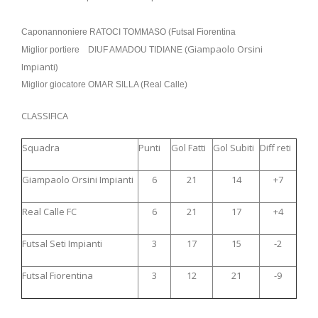
Caponannoniere RATOCI TOMMASO (Futsal Fiorentina
Giampaolo Orsini
Miglior portiere DIUF AMADOU TIDIANE (
Impianti)
Miglior giocatore OMAR SILLA (Real Calle)
CLASSIFICA
Squadra
Punti
Gol Fatti
Gol Subiti
Diff reti
Giampaolo Orsini Impianti
6
21
14
+7
Real Calle FC
6
21
17
+4
Futsal Seti Impianti
3
17
15
-2
Futsal Fiorentina
3
12
21
-9