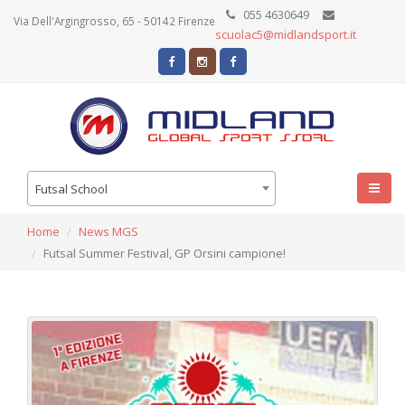
055 4630649
Via Dell'Argingrosso, 65 - 50142 Firenze
scuolac5@midlandsport.it
Futsal School
Home
News MGS
Futsal Summer Festival, GP Orsini campione!