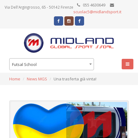
055 4630649
Via Dell'Argingrosso, 65 - 50142 Firenze
scuolac5@midlandsport.it
Futsal School
Home
News MGS
Una trasferta già vinta!