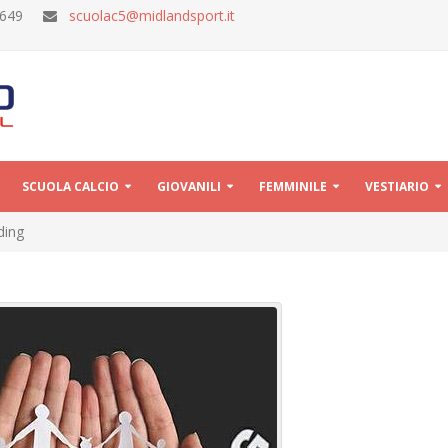
30649
scuolac5@midlandsport.it
SCUOLA CALCIO
GIOVANILI
FEMMINILE
VESTIARIO
ding