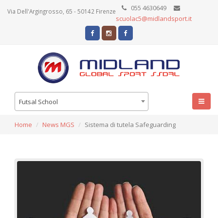
055 4630649
Via Dell'Argingrosso, 65 - 50142 Firenze
scuolac5@midlandsport.it
Futsal School
Home
News MGS
Sistema di tutela Safeguarding