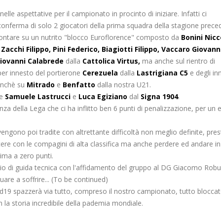
lle aspettative per il campionato in procinto di iniziare. Infatti ci
onferma di solo 2 giocatori della prima squadra della stagione prece
contare su un nutrito "blocco Euroflorence" composto da
Bonini Nicc
Zacchi Filippo, Pini Federico, Biagiotti Filippo, Vaccaro Giovann
Giovanni Calabrede
dalla
Cattolica Virtus,
ma anche sul rientro di
per innesto del portierone
Cerezuela
dalla
Lastrigiana C5
e degli inn
nchè su
Mitrado
e
Benfatto
dalla nostra U21.
me
Samuele Lastrucci
e
Luca Egiziano
dal
Signa 1904
.
za della Lega che ci ha inflitto ben 6 punti di penalizzazione, per un 
ngono poi tradite con altrettante difficoltà non meglio definite, pres
ere con le compagini di alta classifica ma anche perdere ed andare in
rima a zero punti.
o di guida tecnica con l'affidamento del gruppo al DG Giacomo Robu
are a soffrire... (To be continued)
vid19 spazzerà via tutto, compreso il nostro campionato, tutto bloccat
n la storia incredibile della pademia mondiale.