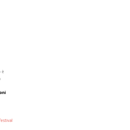
o è
à
oni
estival