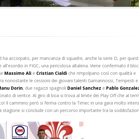
d ha accorpato, per mancanza di squadre, anche la serie D, per quest
 all'esordio in FIGC, una pericolosa altalena. Viene confermato il blo
che
Massimo Ali
e
Cristian Cialdi
che rimpolpano così con qualità e
dra nonostante le cessioni dei giovani talenti Gamannossi, Tempesti e
anu Dorin
, due ragazzi spagnoli
Daniel Sanchez
e
Pablo Gonzale
to di veritce. Al giro di boa si trova al limite dei Play Off che al ter
to! Il cammino però si ferma contro la Timec in una gara molto intens
 La stagione si conclude con un percorso importante tra la soddisfazio