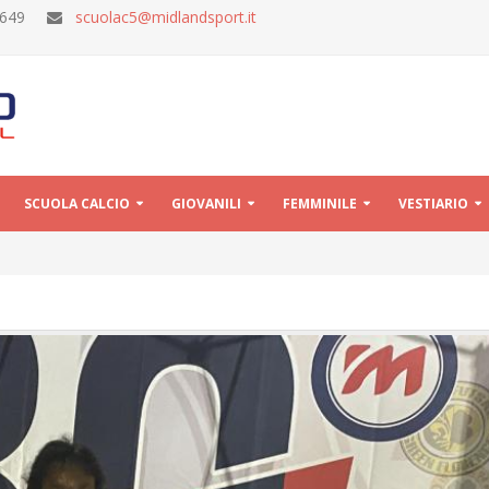
30649
scuolac5@midlandsport.it
SCUOLA CALCIO
GIOVANILI
FEMMINILE
VESTIARIO