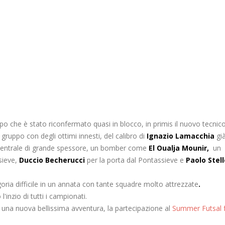
po che è stato riconfermato quasi in blocco, in primis il nuovo tecnic
gruppo con degli ottimi innesti, del calibro di
Ignazio Lamacchia
gi
entrale di grande spessore, un bomber come
El Oualja Mounir,
un
sieve,
Duccio Becherucci
per la porta dal Pontassieve e
Paolo Stell
ia difficile in un annata con tante squadre molto attrezzate
.
'inzio di tutti i campionati.
 una nuova bellissima avventura, la partecipazione al
Summer Futsal f