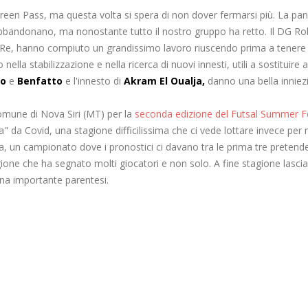
e Green Pass, ma questa volta si spera di non dover fermarsi più. La p
abbandonano, ma nonostante tutto il nostro gruppo ha retto. Il DG Ro
 Re, hanno compiuto un grandissimo lavoro riuscendo prima a tenere 
nella stabilizzazione e nella ricerca di nuovi innesti, utili a sostituire 
do
e
Benfatto
e l'innesto di
Akram
El Oualja,
danno una bella inniez
omune di Nova Siri (MT) per la
seconda edizione del Futsal Summer Fe
" da Covid, una stagione difficilissima che ci vede lottare invece per
a, un campionato dove i pronostici ci davano tra le prima tre pretende
agione che ha segnato molti giocatori e non solo. A fine stagione lascia
 una importante parentesi.