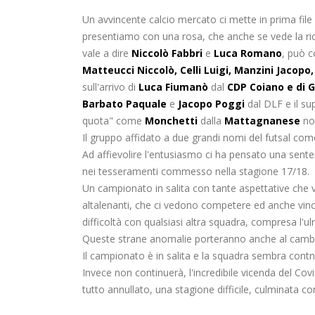
Un avvincente calcio mercato ci mette in prima file ne
presentiamo con una rosa, che anche se vede la ric
vale a dire
Niccolò Fabbri
e
Luca Romano
, può 
Matteucci Niccolò, Celli Luigi, Manzini Jacopo, 
sull'arrivo di
Luca Fiumanò
dal
CDP Coiano e di 
Barbato Paquale
e
Jacopo Poggi
dal DLF e il su
quota" come
Monchetti
dalla
Mattagnanese
no
Il gruppo affidato a due grandi nomi del futsal co
Ad affievolire l'entusiasmo ci ha pensato una senten
nei tesseramenti commesso nella stagione 17/18.
Un campionato in salita con tante aspettative che ve
altalenanti, che ci vedono competere ed anche vinc
difficoltà con qualsiasi altra squadra, compresa l'ul
Queste strane anomalie porteranno anche al cambi
Il campionato è in salita e la squadra sembra contnu
Invece non continuerà, l'incredibile vicenda del Co
tutto annullato, una stagione difficile, culminata co