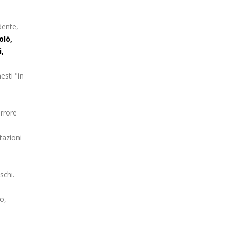
dente,
olò,
i,
esti "in
errore
tazioni
schi.
o,