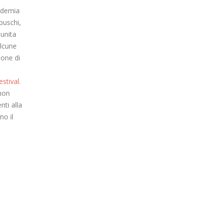
andemia
buschi,
unita
alcune
ione di
stival
.
 non
nti alla
no il