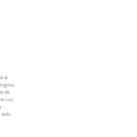
è di
ategoria
di Mr.
nti con
a
 dello