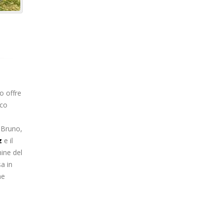
o offre
cco
 Bruno,
z
e il
mine del
a in
ne